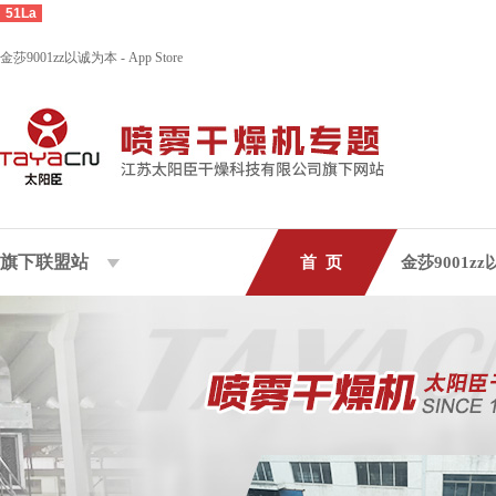
51La
金莎9001zz以诚为本 - App Store
旗下联盟站
首 页
金莎9001z