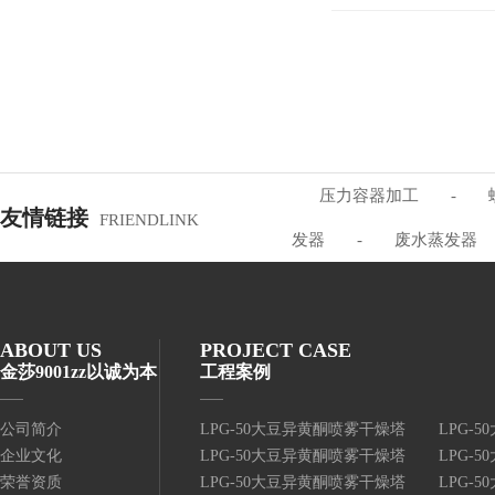
压力容器加工
-
友情链接
FRIENDLINK
发器
-
废水蒸发器
ABOUT US
PROJECT CASE
金莎9001zz以诚为本
工程案例
公司简介
LPG-50大豆异黄酮喷雾干燥塔
LPG-
企业文化
LPG-50大豆异黄酮喷雾干燥塔
LPG-
荣誉资质
LPG-50大豆异黄酮喷雾干燥塔
LPG-